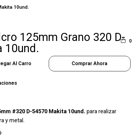
akita 10und.
elcro 125mm Grano 320 D-
0
a 10und.
egar Al Carro
Comprar Ahora
aciones
125mm #320 D-54570 Makita 10und.
para realizar
ra y metal.
O