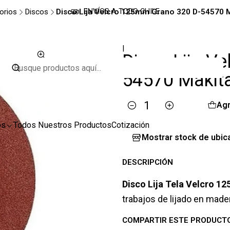
orios
Discos
Disco Lija Velcro 125mm Grano 320 D-54570 M
ENVÍOS A TODO CHILE
|
Disco Lija V
54570 Makit
Agr
Cantidad
os
Todos Nuestros Productos
Cotización
Mostrar stock de ubic
DESCRIPCIÓN
Disco Lija Tela Velcro 
trabajos de lijado en made
COMPARTIR ESTE PRODUCT