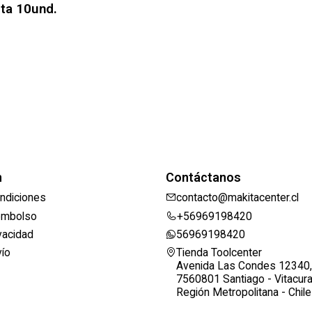
ta 10und.
n
Contáctanos
ndiciones
contacto@makitacenter.cl
eembolso
+56969198420
ivacidad
56969198420
vío
Tienda Toolcenter
Avenida Las Condes 12340,
7560801 Santiago - Vitacur
Región Metropolitana - Chile