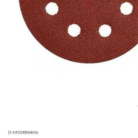
D-54508
|
Makita
-28% OFF