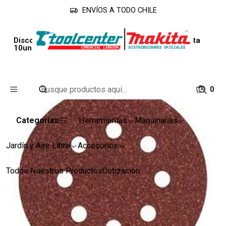
ENVÍOS A TODO CHILE
Inicio
Accesorios
Discos
Disco Lija Velcro 150mm Grano 60 D-54592 Makita
10und.
0
Categorías
Herramientas
Maquinarias
Jardín y Aire Libre
Accesorios
Todos Nuestros Productos
Cotización