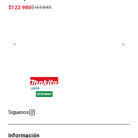
$122.980
$165.843
Síguenos
Información