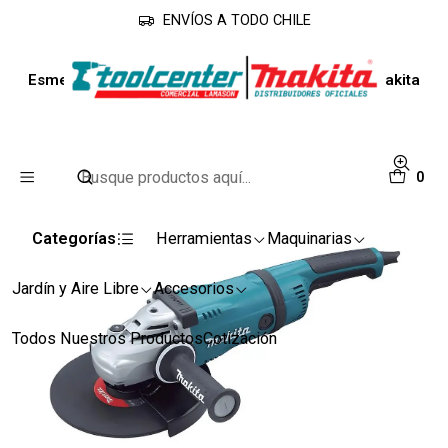
ENVÍOS A TODO CHILE
Inicio
Línea Industrial
Esmeriles
Esmeril Angular 9" Ga9040s01 2600w 6600rpm Makita
0
Categorías
Herramientas
Maquinarias
Jardín y Aire Libre
Accesorios
Todos Nuestros Productos
Cotización