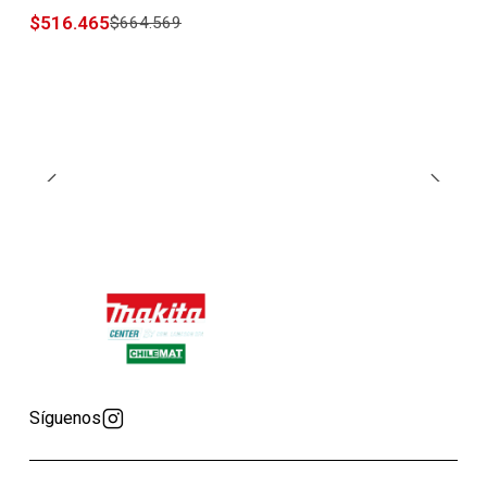
$516.465
$664.569
Síguenos