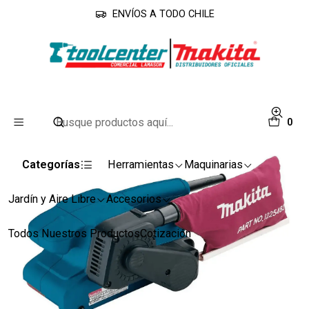
ENVÍOS A TODO CHILE
Inicio
Línea Industrial
Lijadoras
Lijadora Banda 3''X18'' 9911 650w Makita
0
Categorías
Herramientas
Maquinarias
Jardín y Aire Libre
Accesorios
Todos Nuestros Productos
Cotización