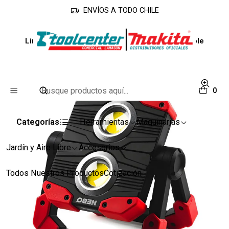
ENVÍOS A TODO CHILE
Inicio
Línea Industrial
Linternas
Linterna Foco Nebo Omni 2000 Lum Recargable
0
Categorías
Herramientas
Maquinarias
Jardín y Aire Libre
Accesorios
Todos Nuestros Productos
Cotización