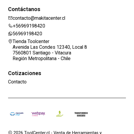
Contáctanos
contacto@makitacenter.cl
+56969198420
56969198420
Tienda Toolcenter
Avenida Las Condes 12340, Local 8
7560801 Santiago - Vitacura
Región Metropolitana - Chile
Cotizaciones
Contacto
2026 ToolCenter.cl - Venta de Herramientas y