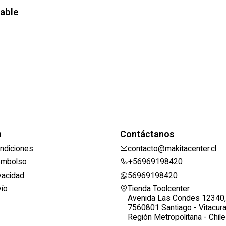
able
n
Contáctanos
ndiciones
contacto@makitacenter.cl
eembolso
+56969198420
ivacidad
56969198420
vío
Tienda Toolcenter
Avenida Las Condes 12340,
7560801 Santiago - Vitacur
Región Metropolitana - Chile