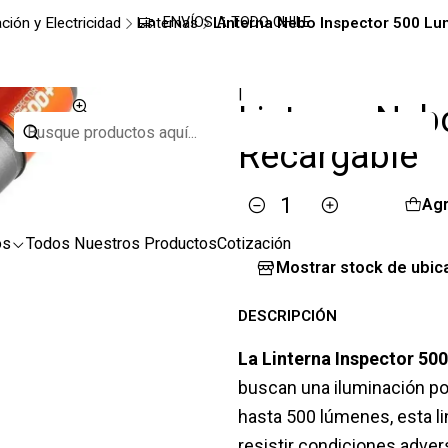
ción y Electricidad
Linternas
Linterna Nebo Inspector 500 L
ENVÍOS A TODO CHILE
|
Linterna Neb
Recargable
Agr
Cantidad
os
Todos Nuestros Productos
Cotización
Mostrar stock de ubic
DESCRIPCIÓN
La Linterna Inspector 500
buscan una iluminación pot
hasta 500 lúmenes, esta li
resistir condiciones adver