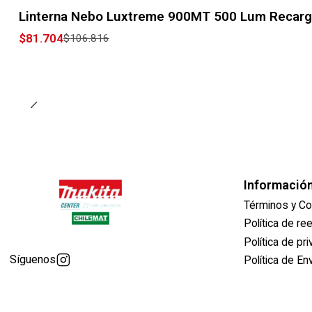
-24% OFF
Linterna Nebo Luxtreme 900MT 500 Lum Recarg
$81.704
$106.816
Informació
Términos y Co
Política de r
Política de pr
Síguenos
Política de En