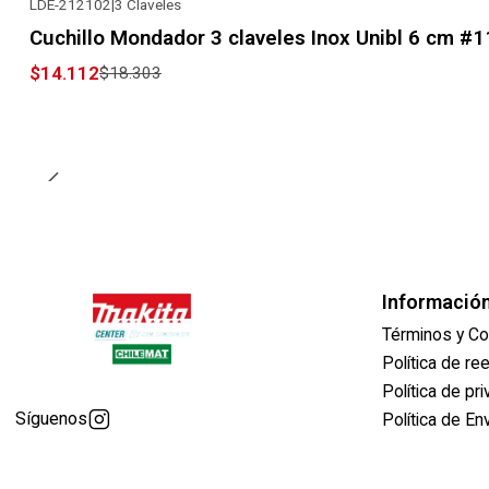
LDE-212102
|
3 Claveles
-23% OFF
Cuchillo Mondador 3 claveles Inox Unibl 6 cm #
$14.112
$18.303
Informació
Términos y Co
Política de r
Política de pr
Síguenos
Política de En