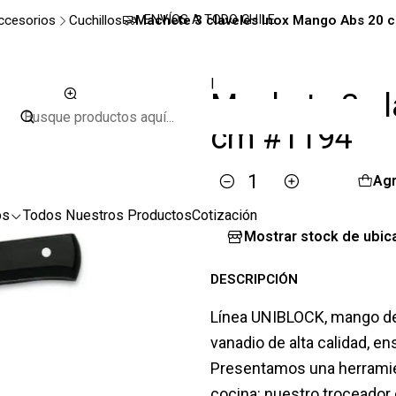
ccesorios
Cuchillos
Machete 3 claveles Inox Mango Abs 20 
ENVÍOS A TODO CHILE
|
Machete 3 cl
cm #1194
Agr
Cantidad
os
Todos Nuestros Productos
Cotización
Mostrar stock de ubic
DESCRIPCIÓN
Línea UNIBLOCK, mango de 
vanadio de alta calidad, 
Presentamos una herramien
cocina: nuestro troceador d