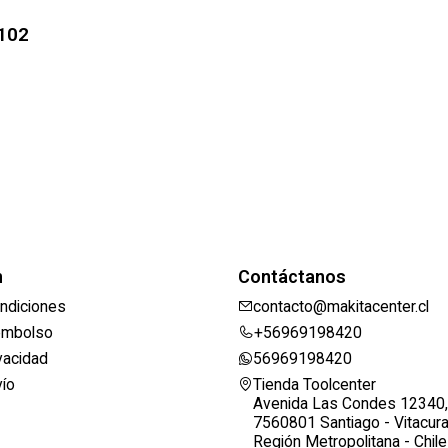
1102
n
Contáctanos
ndiciones
contacto@makitacenter.cl
eembolso
+56969198420
ivacidad
56969198420
vío
Tienda Toolcenter
Avenida Las Condes 12340,
7560801 Santiago - Vitacur
Región Metropolitana - Chile