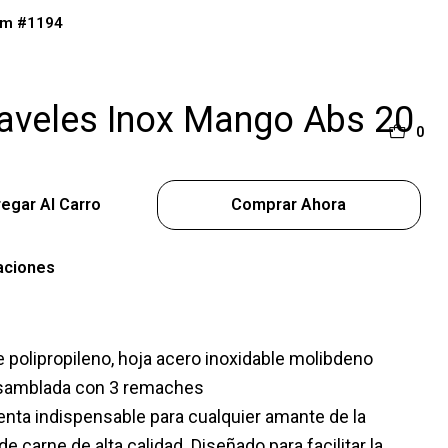
cm #1194
aveles Inox Mango Abs 20
0
egar Al Carro
Comprar Ahora
aciones
polipropileno, hoja acero inoxidable molibdeno
ensamblada con 3 remaches
ta indispensable para cualquier amante de la
e carne de alta calidad. Diseñado para facilitar la