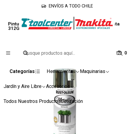
ENVÍOS A TODO CHILE
Inicio
Piso y Pared
Esmaltes
Pintura en Aerosol Metallic Acabado Metalico Plata
312G Rust Ole
0
Categorías
Herramientas
Maquinarias
Jardín y Aire Libre
Accesorios
Todos Nuestros Productos
Cotización