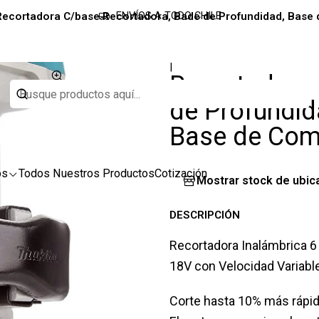
Recortadora C/base Recortadora, Bade de Profundidad, Base 
ENVÍOS A TODO CHILE
|
Recortadora 
de Profundida
Base de Com
os
Todos Nuestros Productos
Cotización
Mostrar stock de ubic
DESCRIPCIÓN
Recortadora Inalámbrica 6
18V con Velocidad Variable
Corte hasta 10% más rápi