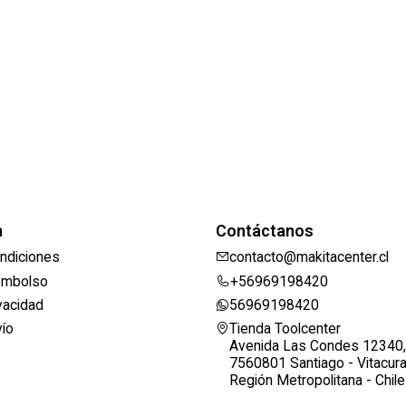
n
Contáctanos
ndiciones
contacto@makitacenter.cl
eembolso
+56969198420
ivacidad
56969198420
vío
Tienda Toolcenter
Avenida Las Condes 12340,
7560801 Santiago - Vitacur
Región Metropolitana - Chile