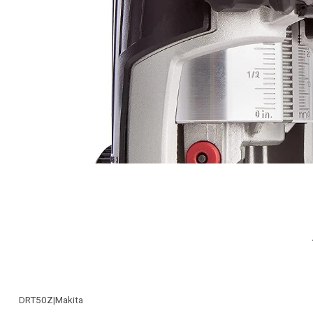
DRT50Z
|
Makita
-25% OFF