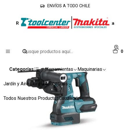
ENVÍOS A TODO CHILE
Inicio
Línea Industrial
Rotomartillos
Rotomartillo Inalámbrico 40V HR001GZ Makita
0
Categorías
Herramientas
Maquinarias
Jardín y Aire Libre
Accesorios
Todos Nuestros Productos
Cotización