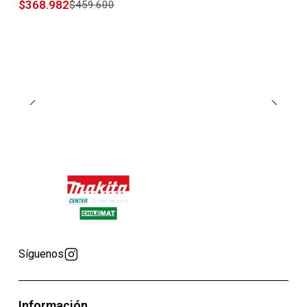
$368.982
$459.600
Síguenos
Información