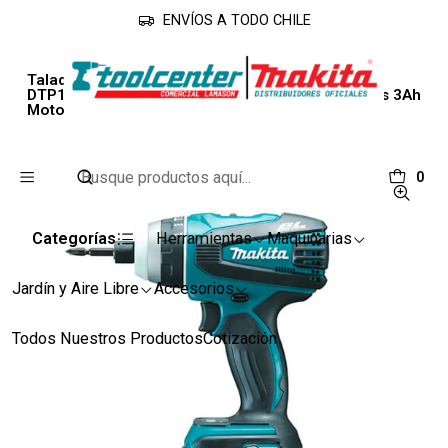
ENVÍOS A TODO CHILE
Inicio
Línea Industrial
Atornilladores
Taladro, Atornillador, Percusión, Impacto Max.
DTP141RFE 4 Modos Torque 140 N.m + 2 Baterías 3Ah
Motor BL Makita
0
Categorías
Herramientas
Maquinarias
Jardín y Aire Libre
Accesorios
Todos Nuestros Productos
Cotización