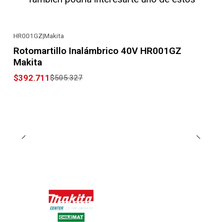
HR001GZ
|
Makita
-22% OFF
Rotomartillo Inalámbrico 40V HR001GZ
Makita
$392.711
$505.327