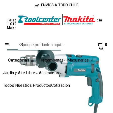
ENVÍOS A TODO CHILE
Inicio
Línea Industrial
Taladros
Taladro De Percusión HP2070FX de 16mm.Potencia
1.010 W Reversible con Maleta y Sist Iluminación
Makita
0
Categorías
Herramientas
Maquinarias
Jardín y Aire Libre
Accesorios
Todos Nuestros Productos
Cotización