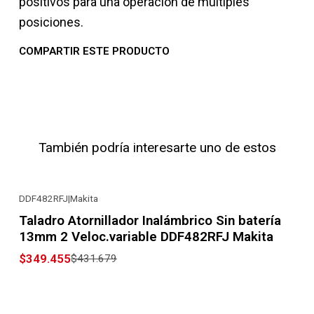
positivos para una operación de múltiples
posiciones.
COMPARTIR ESTE PRODUCTO
También podría interesarte uno de estos
DDF482RFJ
|
Makita
-19% OFF
Taladro Atornillador Inalámbrico Sin batería
13mm 2 Veloc.variable DDF482RFJ Makita
$349.455
$431.679