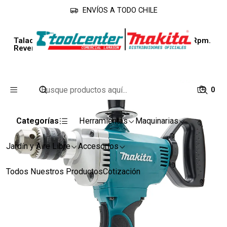
ENVÍOS A TODO CHILE
Inicio
Línea Industrial
Taladros
Taladro DS5000 de 16 Mm. Potencia 750 W. 600 Rpm.
Reversible Makita
0
Categorías
Herramientas
Maquinarias
Jardín y Aire Libre
Accesorios
Todos Nuestros Productos
Cotización