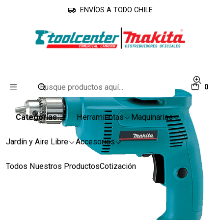
ENVÍOS A TODO CHILE
Inicio
Línea Industrial
Taladros
Taladro Rotacion 10mm #6407 530w Makita
0
Categorías
Herramientas
Maquinarias
Jardín y Aire Libre
Accesorios
Todos Nuestros Productos
Cotización