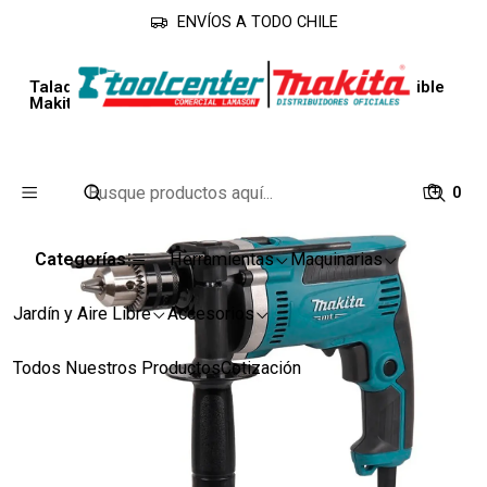
ENVÍOS A TODO CHILE
Inicio
Línea Industrial
Taladros
Taladro Percutor M8100KB 13 Mm. 710 W.Reversible
Makita MT
0
Categorías
Herramientas
Maquinarias
Jardín y Aire Libre
Accesorios
Todos Nuestros Productos
Cotización