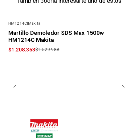
También podría interesarte uno de estos
HM1214C
|
Makita
-21% OFF
Martillo Demoledor SDS Max 1500w
HM1214C Makita
$1.208.353
$1.529.988