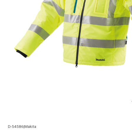
D-54586
|
Makita
-29% OFF