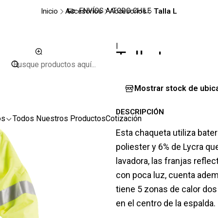
Inicio
Accesorios
Accesorios
Talla L
ENVÍOS A TODO CHILE
|
Talla L
Mostrar stock de ubic
DESCRIPCIÓN
os
Todos Nuestros Productos
Cotización
Esta chaqueta utiliza bater
poliester y 6% de Lycra qu
lavadora, las franjas refle
con poca luz, cuenta adema
tiene 5 zonas de calor do
en el centro de la espalda.