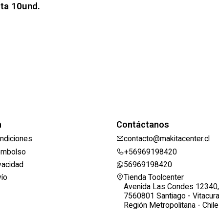
ta 10und.
n
Contáctanos
ndiciones
contacto@makitacenter.cl
eembolso
+56969198420
ivacidad
56969198420
vío
Tienda Toolcenter
Avenida Las Condes 12340,
7560801 Santiago - Vitacur
Región Metropolitana - Chile