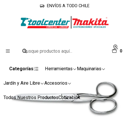
ENVÍOS A TODO CHILE
Inicio
Accesorios
Accesorios
Tijera Modista 3 claveles 8" #35
0
Categorías
Herramientas
Maquinarias
Jardín y Aire Libre
Accesorios
Todos Nuestros Productos
Cotización