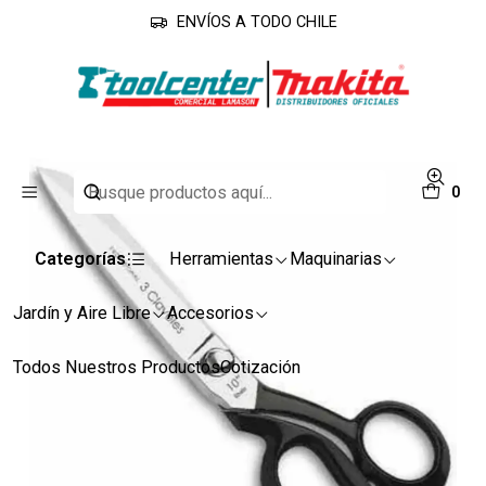
ENVÍOS A TODO CHILE
Inicio
¡Disfrutemos en familia!
Tijera Sastre 3 claveles 10" #93
0
Categorías
Herramientas
Maquinarias
Jardín y Aire Libre
Accesorios
Todos Nuestros Productos
Cotización