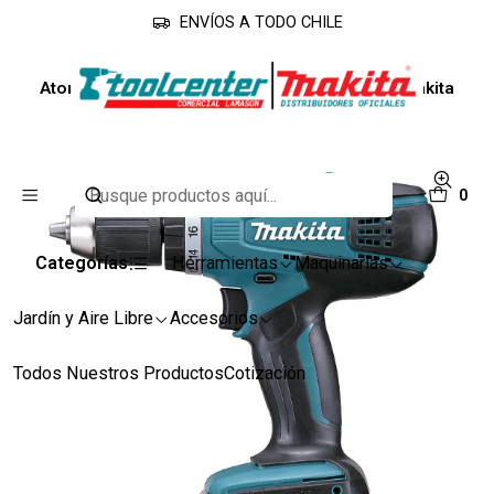
ENVÍOS A TODO CHILE
Inicio
Línea Industrial
Atornilladores
Atornillador Inalámbrico 18 Volts DF457DWE Makita
0
Categorías
Herramientas
Maquinarias
Jardín y Aire Libre
Accesorios
Todos Nuestros Productos
Cotización