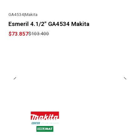
GA4534
|
Makita
-29% OFF
Esmeril 4.1/2" GA4534 Makita
$73.857
$103.400