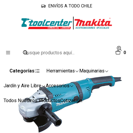
ENVÍOS A TODO CHILE
Inicio
Línea Industrial
Esmeriles
Esmeril Angular 7" 2400w GA7030 Makita
0
Categorías
Herramientas
Maquinarias
Jardín y Aire Libre
Accesorios
Todos Nuestros Productos
Cotización