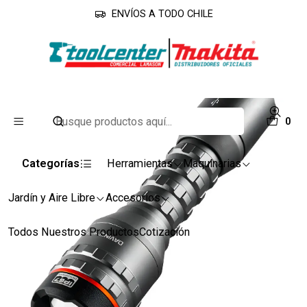
ENVÍOS A TODO CHILE
Inicio
Iluminación y Electricidad
Linternas
Linterna Nebo Davinci 800 Lum
0
Categorías
Herramientas
Maquinarias
Jardín y Aire Libre
Accesorios
Todos Nuestros Productos
Cotización