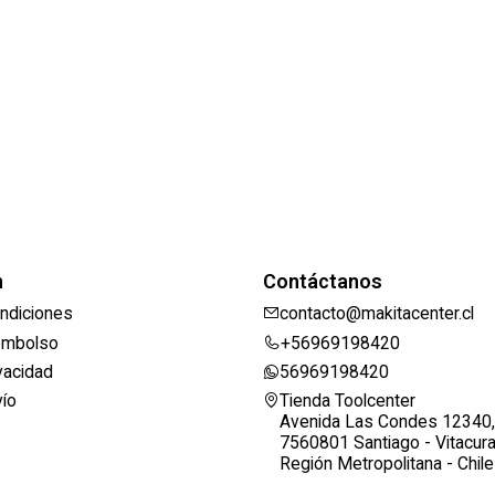
n
Contáctanos
ndiciones
contacto@makitacenter.cl
eembolso
+56969198420
ivacidad
56969198420
vío
Tienda Toolcenter
Avenida Las Condes 12340,
7560801 Santiago - Vitacur
Región Metropolitana - Chile