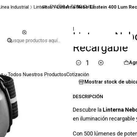
Línea Industrial
Linternas
Linterna Nebo Einstein 400 Lum Re
ENVÍOS A TODO CHILE
|
Linterna Neb
Recargable
Agr
Cantidad
os
Todos Nuestros Productos
Cotización
Mostrar stock de ubic
DESCRIPCIÓN
Descubre la
Linterna Neb
en iluminación recargable 
Con 500 lúmenes de potenc