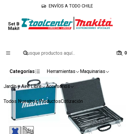
ENVÍOS A TODO CHILE
Inicio
Accesorios
Accesorios
Set Brocas y Cinceles Sds Plus 17 Unid. D-42145
Makita
0
Categorías
Herramientas
Maquinarias
Jardín y Aire Libre
Accesorios
Todos Nuestros Productos
Cotización