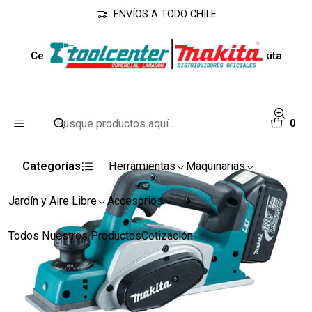
ENVÍOS A TODO CHILE
Inicio
Línea Industrial
Cepillos
Cepillo Inalámbrico 82mm 18v DKP180RFE Makita
0
Categorías
Herramientas
Maquinarias
Jardín y Aire Libre
Accesorios
Todos Nuestros Productos
Cotización