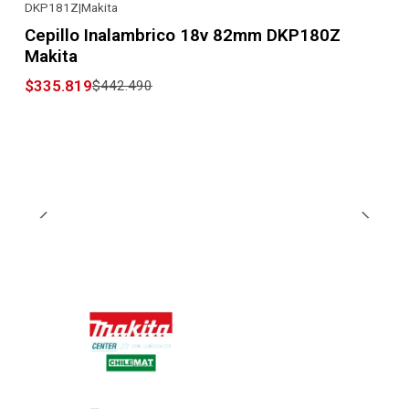
DKP181Z
|
Makita
-24% OFF
Cepillo Inalambrico 18v 82mm DKP180Z
Makita
$335.819
$442.490