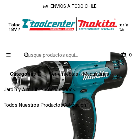
ENVÍOS A TODO CHILE
Inicio
Línea Industrial
Taladros
Taladro Atornillador Percutor Inalámbrico Sin batería
18V Max. Torque 40 N.m Motor BL DHP483Z Makita
0
Categorías
Herramientas
Maquinarias
Jardín y Aire Libre
Accesorios
Todos Nuestros Productos
Cotización